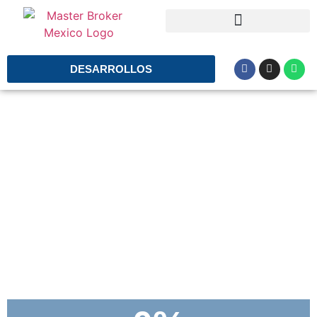
DESARROLLOS
DEPARTAMENTOS FRENTE
AL MAR
MARCRISANTO
San Crisanto Yucatán
Amenidades tipo resort
Todos los departamentos con vista al mar