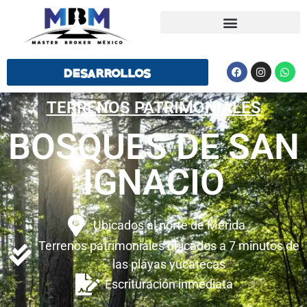
DESARROLLOS
TERRENOS PATRIMONIALES
BOSQUES DE SAN
IGNACIO
Ubicados al norte de Mérida
Terrenos patrimoniales ubicados a 7 minutos de
las playas yucatecas
Escrituración inmediata