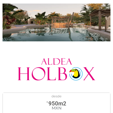
desde
950m2
$
MXN