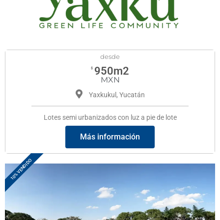
desde
950m2
$
MXN
Yaxkukul, Yucatán
Lotes semi urbanizados con luz a pie de lote
Más información
10% VENDIDO